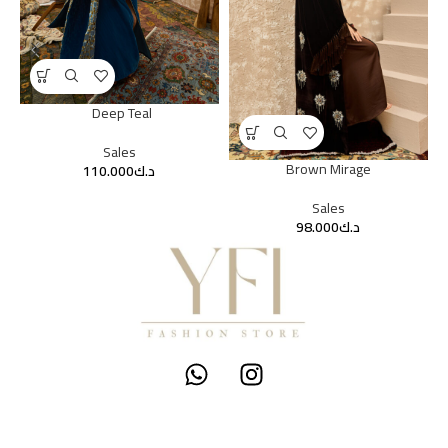
Deep Teal
Sales
Brown Mirage
د.ك
Sales
د.ك