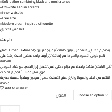
•Soft leather combining black and mocha tones
•Off-white sequin accents
•Inner waist tie
•Free size
•Modern urban-inspired silhouette
الملمس الحضري
الوصف :
كفتان Urban Texture بتصميم عصري يعتمد على تباين خامات أنيق يجمع بين جلد
ناعم بلوني الأسود والموكا، مع إضافة ترتر أوف وايت يضفي لمعة راقية على
القطعة.
تأتي الكفتان بقصّة واحدة مع حزام داخلي لمن تفضّل إبراز الخصر، مع بقاء الموديل
فري سايز ومناسباً لجميع القامات.
التناغم بين الجلد والموكا والترتر يمنح القطعة حضوراً مودرن وفاخراً بلمسة حضرية
واضحة
Add to wishlist
الطول