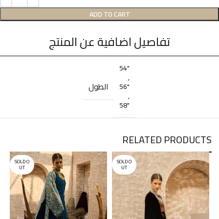
ADD TO CART
تفاصيل اضافية عن المنتج
54"
,
الطول
56"
,
58"
RELATED PRODUCTS
SOLD O
SOLD O
UT
UT